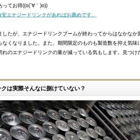
お得((o(´∀｀)o))
激安エナジードリンクがあればお薦めです。
ましたが、エナジードリンクブームが終わってからはなかなか
らなくなりました。また、期間限定のものも製造数を抑え気味
切れのエナジードリンクの量が減っている気もします。見つけ
。
ンクは実際そんなに捌けていない？