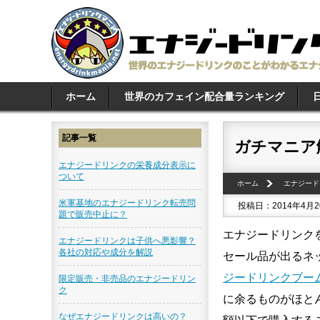
ホーム
世界のカフェイン配合量ランキング
記事一覧
ガチマニア
エナジードリンクの栄養成分表示に
ついて
ホーム
エナジード
米軍基地のエナジードリンク転売問
投稿日：2014年4月
題で販売中止に？
エナジードリンク
エナジードリンクは子供へ悪影響？
各社の対応や成分を解説
セール品が出るネッ
ジードリンクブー
限定販売・非売品のエナジードリン
ク
に余るものがほと
なぜエナジードリンクは高いの？