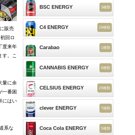
BSC ENERGY
3種類
C4 ENERGY
29種類
月に販売
通初回ロ
丁度来年
Carabao
1種類
ます。こ
CANNABIS ENERGY
6種類
大量に余
CELSIUS ENERGY
29種類
が一番困
単にはい
clever ENERGY
7種類
道系な
Coca Cola ENERGY
5種類