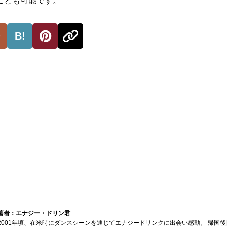
ことも可能です。
B!
著者：エナジー・ドリン君
2001年頃、在米時にダンスシーンを通じてエナジードリンクに出会い感動。 帰国