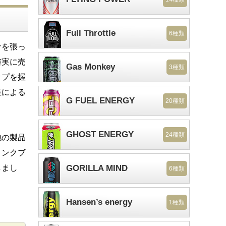
Full Throttle
6種類
ナを張っ
確実に売
Gas Monkey
3種類
ップを握
産による
G FUEL ENERGY
20種類
GHOST ENERGY
24種類
他の製品
リンクブ
しまし
GORILLA MIND
6種類
Hansen’s energy
1種類