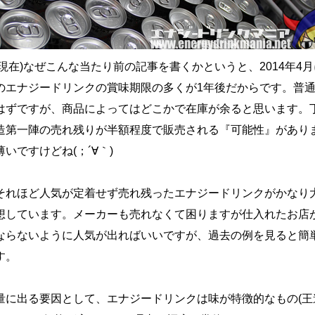
20日現在)なぜこんな当たり前の記事を書くかというと、2014年4
のエナジードリンクの賞味期限の多くが1年後だからです。普
はずですが、商品によってはどこかで在庫が余ると思います。
造第一陣の売れ残りが半額程度で販売される『可能性』があり
いですけどね(；´∀｀)
それほど人気が定着せず売れ残ったエナジードリンクがかなり
想しています。メーカーも売れなくて困りますが仕入れたお店
ならないように人気が出ればいいですが、過去の例を見ると簡
す。
量に出る要因として、エナジードリンクは味が特徴的なもの(王