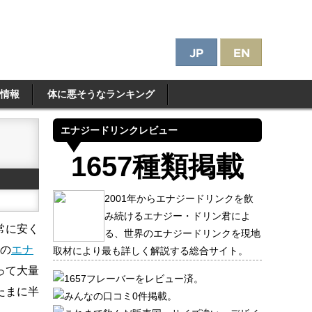
情報
体に悪そうなランキング
エナジードリンクレビュー
1657種類掲載
2001年からエナジードリンクを飲
み続けるエナジー・ドリン君によ
常に安く
る、世界のエナジードリンクを現地
半の
エナ
取材により最も詳しく解説する総合サイト。
って大量
1657フレーバーをレビュー済。
たまに半
みんなの口コミ0件掲載。