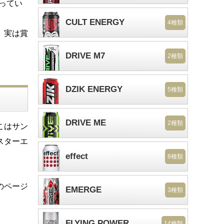
ってい
CULT ENERGY
4種類
。実は賞
DRIVE M7
2種類
DZIK ENERGY
5種類
DRIVE ME
2種類
こはサン
スターエ
effect
8種類
のページ
EMERGE
3種類
FLYING POWER
14種類