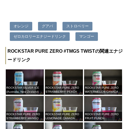
オレンジ
グアバ
ストロベリー
ゼロカロリーエナジードリンク
マンゴー
ROCKSTAR PURE ZERO #TMGS TWISTの関連エナジ
ードリンク
ROCKSTAR SILVER ICE
ROCKSTAR PURE ZERO
ROCKSTAR PURE ZERO
(Australia, New Zealand)
STRAWBERRY PEACH
WATERMELON CANADA
ROCKSTAR PURE ZERO
ROCKSTAR PURE ZERO
ROCKSTAR PURE ZERO
STRAWBERRY MANGO
LEMONADE CANADA
FRUIT PUNCH