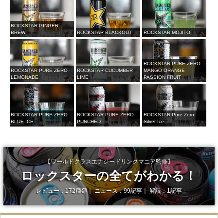
ROCKSTAR GINGER
BREW
ROCKSTAR BLACKOUT
ROCKSTAR MOJITO
ROCKSTAR PURE ZERO
ROCKSTAR PURE ZERO
ROCKSTAR CUCUMBER
MANGO ORANGE
LEMONADE
LIME
PASSION FRUIT
ROCKSTAR PURE ZERO
ROCKSTAR PURE ZERO
ROCKSTAR Pure Zero
BLUE ICE
PUNCHED
Silver Ice
【ワールドクラスエナジードリンクマニア監修】
ロックスターの全てがわかる！
レビュー：172種類｜ ニュース：99記事｜ 解説：1記事