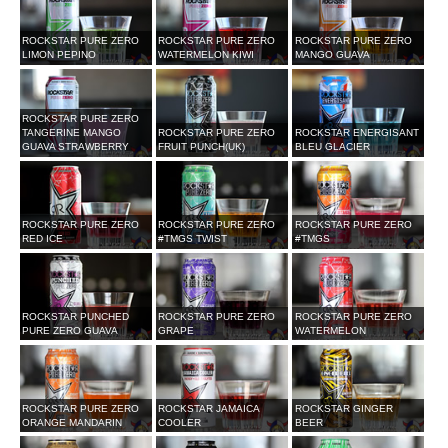
ROCKSTAR PURE ZERO
ROCKSTAR PURE ZERO
ROCKSTAR PURE ZERO
LIMON PEPINO
WATERMELON KIWI
MANGO GUAVA
ROCKSTAR PURE ZERO
TANGERINE MANGO
ROCKSTAR PURE ZERO
ROCKSTAR ENERGISANT
GUAVA STRAWBERRY
FRUIT PUNCH(UK)
BLEU GLACIER
ROCKSTAR PURE ZERO
ROCKSTAR PURE ZERO
ROCKSTAR PURE ZERO
RED ICE
#TMGS TWIST
#TMGS
ROCKSTAR PUNCHED
ROCKSTAR PURE ZERO
ROCKSTAR PURE ZERO
PURE ZERO GUAVA
GRAPE
WATERMELON
ROCKSTAR PURE ZERO
ROCKSTAR JAMAICA
ROCKSTAR GINGER
ORANGE MANDARIN
COOLER
BEER