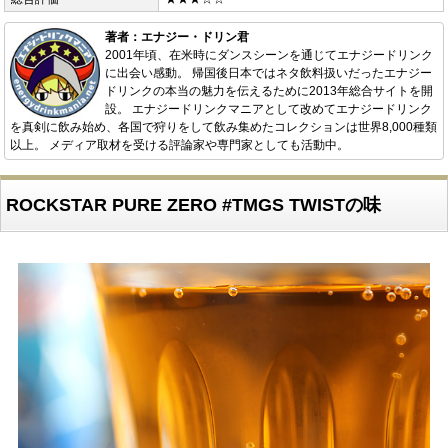
著者：エナジー・ドリン君
2001年頃、在米時にダンスシーンを通じてエナジードリンク
に出会い感動。 帰国後日本ではネタ飲料扱いだったエナジー
ドリンクの本当の魅力を伝えるために2013年総合サイトを開
設。 エナジードリンクマニアとして改めてエナジードリンク
を真剣に飲み始め、各国で狩りをして飲み集めたコレクションは世界8,000種類
以上。 メディア取材を受ける評論家や専門家としても活動中。
ROCKSTAR PURE ZERO #TMGS TWISTの味