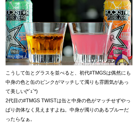
こうして缶とグラスを並べると、初代#TMGSは偶然にも
中身の色と缶のピンクがマッチして濁りも雰囲気があっ
て美しい(*´ｪ`*)
2代目の#TMGS TWISTは缶と中身の色がマッチせずやっ
ぱり勿体なく見えますよね。中身が濁りのあるブルーだ
ったらなぁ。