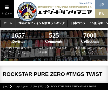
レビュー
ホーム
世界のカフェイン配合量ランキング
日本のカフェイン配合量ラ
1657
525
7000
Reviews
Comments
Collections
20年以上の経験を持つ
みんなの口コミ＆感想
世界各国へ行って集め
マニアックなレビュー
掲載中
たコレクション
です
ROCKSTAR PURE ZERO #TMGS TWIST
ホーム
ロックスターエナジードリンク
ROCKSTAR PURE ZERO #TMGS TWIST