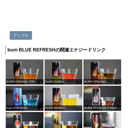
アップル
burn BLUE REFRESHの関連エナジードリンク
BURN ORANGE FIRE
BURN GUAVA
BURN ORIGINAL
burn SUBZERO
BURN MANGO
BURN PASSION PUNCH