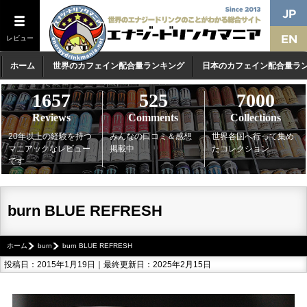
レビュー
ホーム
世界のカフェイン配合量ランキング
日本のカフェイン配合量ラ
1657
525
7000
Reviews
Comments
Collections
20年以上の経験を持つ
みんなの口コミ＆感想
世界各国へ行って集め
マニアックなレビュー
掲載中
たコレクション
です
burn BLUE REFRESH
ホーム
burn
burn BLUE REFRESH
投稿日：2015年1月19日｜最終更新日：2025年2月15日