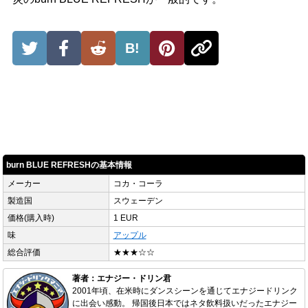
B!
burn BLUE REFRESHの基本情報
メーカー
コカ・コーラ
製造国
スウェーデン
価格(購入時)
1 EUR
味
アップル
総合評価
★★★☆☆
著者：エナジー・ドリン君
2001年頃、在米時にダンスシーンを通じてエナジードリンク
に出会い感動。 帰国後日本ではネタ飲料扱いだったエナジー