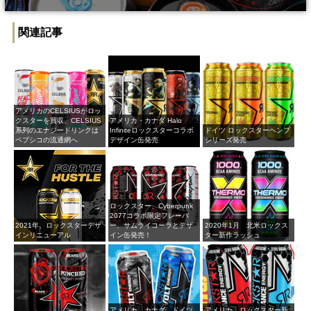
関連記事
アメリカのCELSIUSがロッ
クスターを買収、CELSIUS
アメリカ・カナダ Halo
系列のエナジードリンクは
Infiniteロックスターコラボ
ドイツ ロックスターヘンプ
ペプシコの流通網へ
デザイン缶発売
シリーズ発売
ロックスター、Cyberpunk
2077コラボ限定フレーバ
2021年、ロックスターデザ
ー、サムライコーラとデザ
2020年1月 北米ロックス
インリニューアル
イン缶発売！
ター新作ラッシュ
アメリカ、カナダ、ドイツ
アメリカ ロックスター新