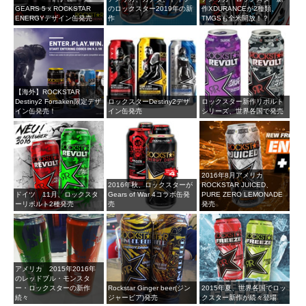
GEARS 5 x ROCKSTAR
のロックスター2019年の新
作XDURANCEが2種類、
ENERGYデザイン缶発売
作
TMGSも全米開放！？
【海外】ROCKSTAR
Destiny2 Forsaken限定デザ
ロックスターDestiny2デザ
ロックスター新作リボルト
イン缶発売！
イン缶発売
シリーズ、世界各国で発売
2016年8月アメリカ
2016年秋、ロックスターが
ROCKSTAR JUICED、
ドイツ 11月、ロックスタ
Gears of War 4コラボ缶発
PURE ZERO LEMONADE
ーリボルト2種発売
売
発売
アメリカ 2015年2016年
のレッドブル・モンスタ
ー・ロックスターの新作
Rockstar Ginger beer(ジン
2015年夏、世界各国でロッ
続々
ジャービア)発売
クスター新作が続々登場