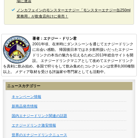
場に激震
ノンカフェインのモンスターエナジー「モンスターエナジー缶250ml
業務用」が飲食店向けに発売！
著者：エナジー・ドリン君
2001年頃、在米時にダンスシーンを通じてエナジードリンク
に出会い感動。 帰国後日本ではネタ飲料扱いだったエナジー
ドリンクの本当の魅力を伝えるために2013年総合サイトを開
設。 エナジードリンクマニアとして改めてエナジードリンク
を真剣に飲み始め、各国で狩りをして飲み集めたコレクションは世界8,000種類
以上。 メディア取材を受ける評論家や専門家としても活動中。
ニュースカテゴリー
キャンペーン情報
新商品発売情報
国内エナジードリンク関連の話題
エナジードリンク激安情報
世界のエナジードリンクニュース