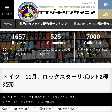
レビュー
ホーム
世界のカフェイン配合量ランキング
日本のカフェイン配合量ラ
1657
525
7000
Reviews
Comments
Collections
20年以上の経験を持つ
みんなの口コミ＆感想
世界各国へ行って集め
マニアックなレビュー
掲載中
たコレクション
です
ドイツ 11月、ロックスターリボルト2種
発売
ホーム
ニューストップ
世界のエナジードリンクニュース
ドイツ 11月、ロックスターリボルト2種発売
投稿日：2016年10月22日｜最終更新日：2025年2月20日