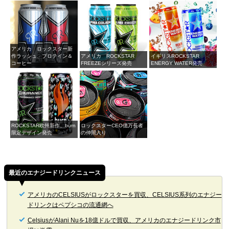
アメリカ ロックスター新
作ラッシュ、プロテイン＆
アメリカ ROCKSTAR
イギリスROCKSTAR
コーヒー
FREEZEシリーズ発売
ENERGY WATER発売
ROCKSTAR欧州新作、burn
ロックスターCEO億万長者
限定デザイン発売
の仲間入り
最近のエナジードリンクニュース
アメリカのCELSIUSがロックスターを買収、CELSIUS系列のエナジー
ドリンクはペプシコの流通網へ
CelsiusがAlani Nuを18億ドルで買収、アメリカのエナジードリンク市