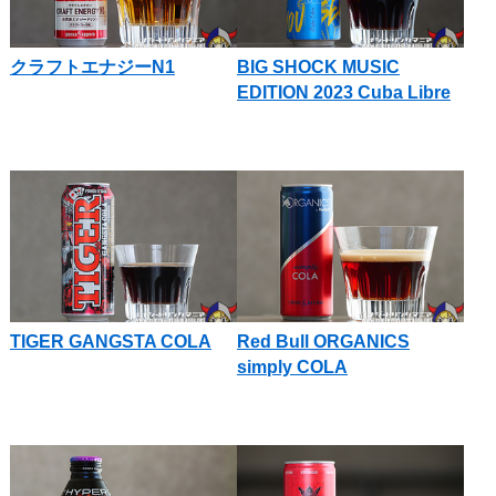
クラフトエナジーN1
BIG SHOCK MUSIC
EDITION 2023 Cuba Libre
TIGER GANGSTA COLA
Red Bull ORGANICS
simply COLA