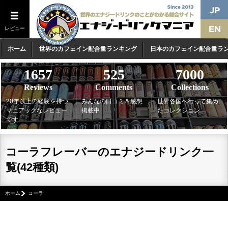
レビュー
ホーム
世界のカフェイン配合量ランキング
日本のカフェイン配合量ラ
1657
525
7000
Reviews
Comments
Collections
20年以上の経験を持つ
みんなの口コミ＆感想
世界各国へ行って集め
マニアックなレビュー
掲載中
たコレクション
です
コーラフレーバーのエナジードリンク一
覧(42種類)
ホーム
コーラ