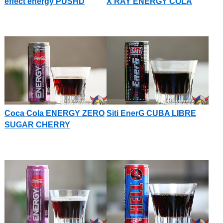
effect energy PUSHD
X RAY ENERGY COLA
Coca Cola ENERGY ZERO
Siti EnerG CUBA LIBRE
SUGAR CHERRY