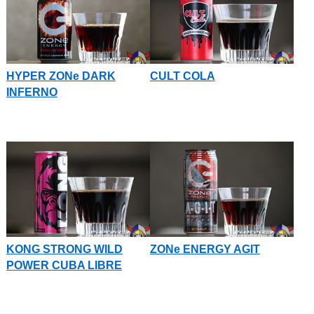
HYPER ZONe DARK
CULT COLA
INFERNO
KONG STRONG WILD
ZONe ENERGY AGIT
POWER CUBA LIBRE