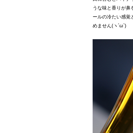
うな味と香りが鼻
ールの冷たい感覚
めません(ヽ´ω`)