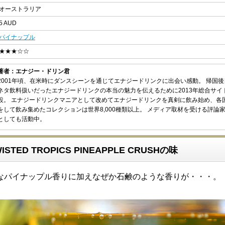
オーストラリア
5 AUD
パイナップル
★★★☆☆
著者：エナジー・ドリン君
2001年頃、在米時にダンスシーンを通じてエナジードリンクに出会い感動。 帰国
ネタ飲料扱いだったエナジードリンクの本当の魅力を伝えるために2013年総合サイ
設。 エナジードリンクマニアとして改めてエナジードリンクを真剣に飲み始め、各
をして飲み集めたコレクションは世界8,000種類以上。 メディア取材を受ける評論
としても活動中。
WISTED TROPICS PINEAPPLE CRUSHの味
なパイナップル香りに加えなぜか石鹸のような香りが・・・。