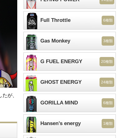
Full Throttle
6種類
Gas Monkey
3種類
G FUEL ENERGY
20種類
GHOST ENERGY
24種類
したが、
GORILLA MIND
6種類
Hansen’s energy
1種類