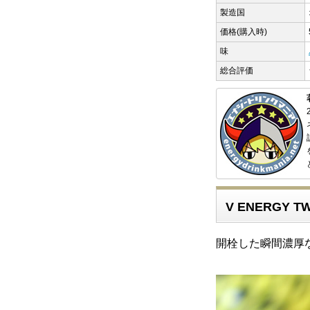
製造国
価格(購入時)
味
総合評価
V ENERGY T
開栓した瞬間濃厚