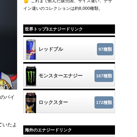
これまで飲んだ販売国、サイズ違い、デザ
イン違いのコレクションは約8,000種類。
世界トップ3エナジードリンク
レッドブル
97種類
モンスターエナジー
167種類
スのパイ
ロックスター
172種類
ていたよ
海外のエナジードリンク