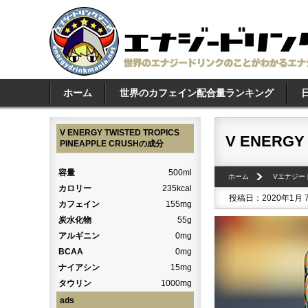
ホーム
世界のカフェイン配合量ランキング
V ENERGY TWISTED TROPICS
V ENERGY
PINEAPPLE CRUSHの成分
容量
500ml
ホーム
Vエナジー
カロリー
235kcal
投稿日：2020年1月
カフェイン
155mg
炭水化物
55g
アルギニン
0mg
BCAA
0mg
ナイアシン
15mg
タウリン
1000mg
ads