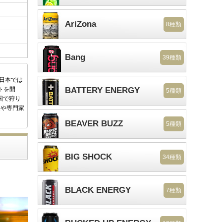
AriZona
8種類
Bang
39種類
後日本では
トを開
BATTERY ENERGY
5種類
国で狩り
家や専門家
BEAVER BUZZ
5種類
BIG SHOCK
34種類
BLACK ENERGY
7種類