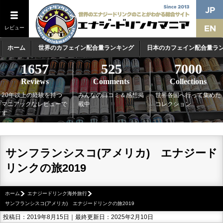
レビュー
ホーム
世界のカフェイン配合量ランキング
日本のカフェイン配合量ラ
1657
525
7000
Reviews
Comments
Collections
20年以上の経験を持つ
みんなの口コミ＆感想掲
世界各国へ行って集めた
マニアックなレビューで
載中
コレクション
す
サンフランシスコ(アメリカ) エナジード
リンクの旅2019
ホーム
エナジードリンク海外旅行
サンフランシスコ(アメリカ) エナジードリンクの旅2019
投稿日：2019年8月15日｜最終更新日：2025年2月10日