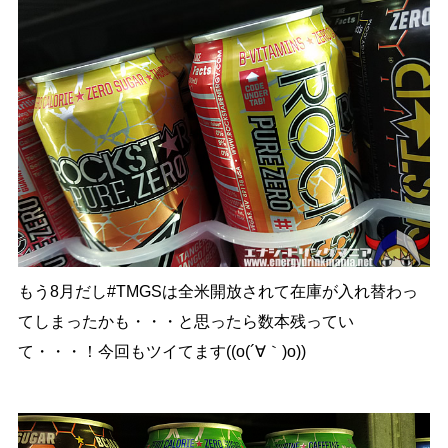
もう8月だし#TMGSは全米開放されて在庫が入れ替わっ
てしまったかも・・・と思ったら数本残ってい
て・・・！今回もツイてます((o(´∀｀)o))