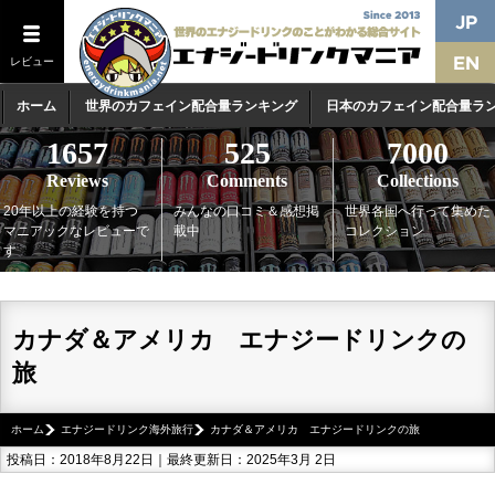
レビュー
ホーム
世界のカフェイン配合量ランキング
日本のカフェイン配合量ラ
1657
525
7000
Reviews
Comments
Collections
20年以上の経験を持つ
みんなの口コミ＆感想掲
世界各国へ行って集めた
マニアックなレビューで
載中
コレクション
す
カナダ＆アメリカ エナジードリンクの
旅
ホーム
エナジードリンク海外旅行
カナダ＆アメリカ エナジードリンクの旅
投稿日：2018年8月22日｜最終更新日：2025年3月 2日